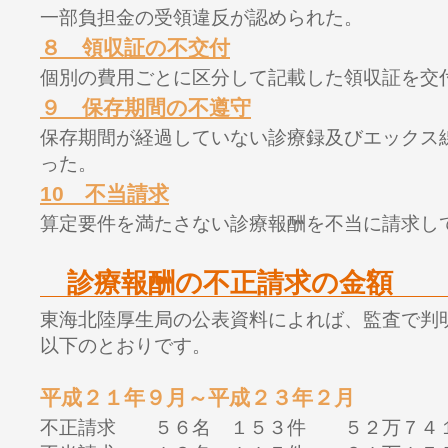
一部負担金の受領違反が認められた。
８ 領収証の不交付
個別の費用ごとに区分して記載した領収証を交
９ 保存期間の不遵守
保存期間が経過していない診療録及びエックス
った。
10 不当請求
算定要件を満たさない診療報酬を不当に請求し
診療報酬の不正請求の金額
東海北陸厚生局の公表資料によれば、監査で判
以下のとおりです。
平成２１年９月～平成２３年２月
不正請求 ５６名 １５３件 ５２万７４