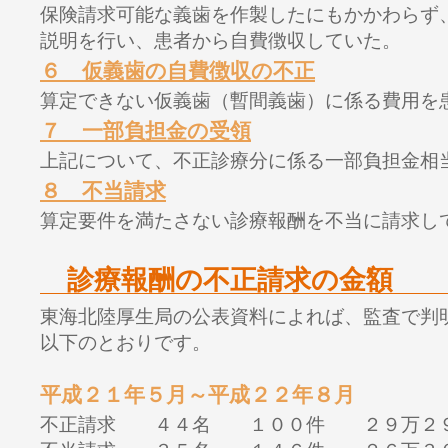
保険請求可能な義歯を作製したにもかかわらず
説明を行い、患者から自費徴収していた。
６ 仮義歯の自費徴収の不正
算定できない仮義歯（暫間義歯）に係る費用を
７ 一部負担金の受領
上記について、不正診療分に係る一部負担金相
８ 不当請求
算定要件を満たさない診療報酬を不当に請求し
診療報酬の不正請求の金額
東海北陸厚生局の公表資料によれば、監査で判
以下のとおりです。
平成２１年５月～平成２２年８月
不正請求 ４４名 １００件 ２９万２