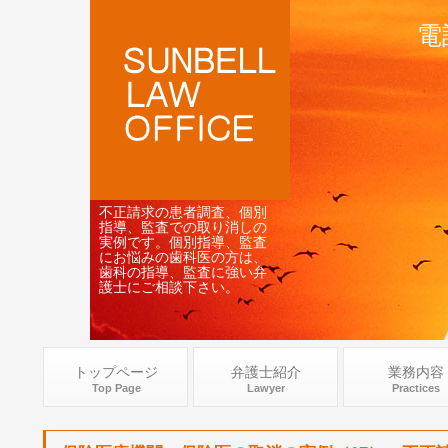
電
不正請求の患者調査、個別
指導、監査での取り消しの
実例です。個別指導、監査
にお悩みの歯科医の方は、
歯科の指導、監査に強い弁
護士にご相談下さい。
トップページ
弁護士紹介
業務内容
Top Page
Lawyer
Practices